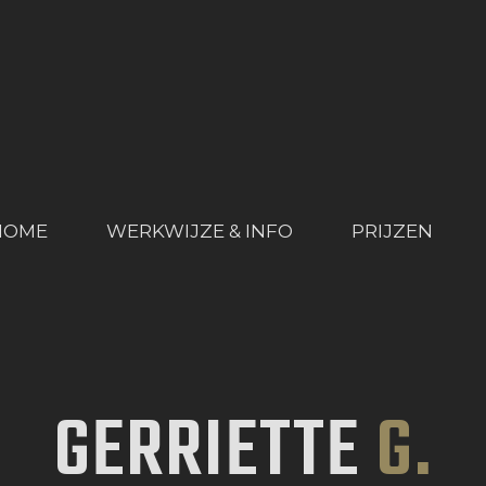
HOME
WERKWIJZE & INFO
PRIJZEN
PORTFOLIO
NIEUWS
HOME
WERKWIJZE & INFO
PRIJZEN
CONTACT
GERRIETTE
G.