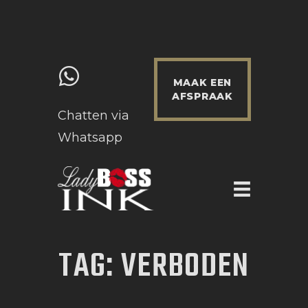
MAAK EEN
AFSPRAAK
Chatten via
Whatsapp
HOME
WERKWIJZE & INFO
PRIJZEN
PORTFOLIO
TAG: VERBODEN
NIEUWS
CONTACT