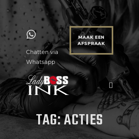
MAAK EEN
AFSPRAAK
Chatten via
Whatsapp
HOME
WERKWIJZE & INFO
PRIJZEN
PORTFOLIO
TAG: ACTIES
NIEUWS
CONTACT