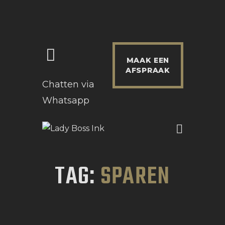
MAAK EEN
HOME
AFSPRAAK
Chatten via
WERKWIJZE & INFO
Whatsapp
PRIJZEN
PORTFOLIO
NIEUWS
TAG:
SPAREN
CONTACT