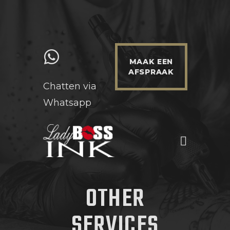
MAAK EEN
AFSPRAAK
Chatten via
Whatsapp
HOME
WERKWIJZE & INFO
PRIJZEN
PORTFOLIO
OTHER
NIEUWS
CONTACT
SERVICES